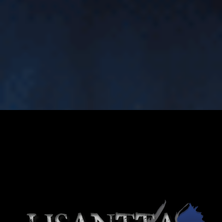
Création originale en Auvergne. Une comédie musicale
dystopique,… Lisantta, ou l’histoire futuriste de personnages
qui se battent pour survivre, chacun à sa manière…