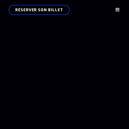
RÉSERVER
RÉSERVER SON BILLET
Lisantta, le spectacle
SON
musical
BILLET